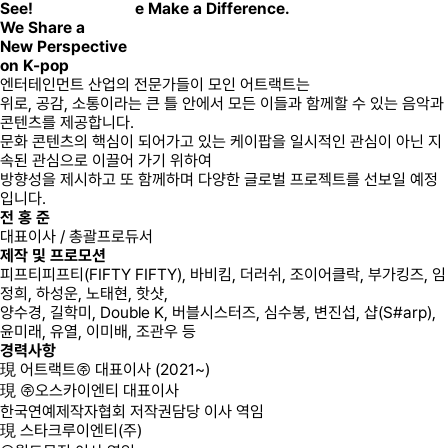
See!
e Make a Difference.
We Share a
New Perspective
on K-pop
엔터테인먼트 산업의 전문가들이 모인 어트랙트는
위로, 공감, 소통
이라는 큰 틀 안에서 모든 이들과 함께할 수 있는 음악과
콘텐츠를 제공합니다.
문화 콘텐츠의 핵심이 되어가고 있는 케이팝을 일시적인 관심이 아닌 지
속된 관심으로 이끌어 가기 위하여
방향성을 제시하고 또 함께하며 다양한 글로벌 프로젝트를 선보일 예정
입니다.
전 홍 준
대표이사 / 총괄프로듀서
제작 및 프로모션
피프티피프티(FIFTY FIFTY), 바비킴, 더러쉬, 조이어클락, 부가킹즈, 임
정희, 하성운, 노태현, 핫샷,
양수경, 길학미, Double K, 버블시스터즈, 심수봉, 변진섭, 샵(S#arp),
윤미래, 유열, 이미배, 조관우 등
경력사항
現 어트랙트㈜ 대표이사 (2021~)
現 ㈜오스카이엔티 대표이사
한국연예제작자협회 저작권담당 이사 역임
現 스타크루이엔티(주)